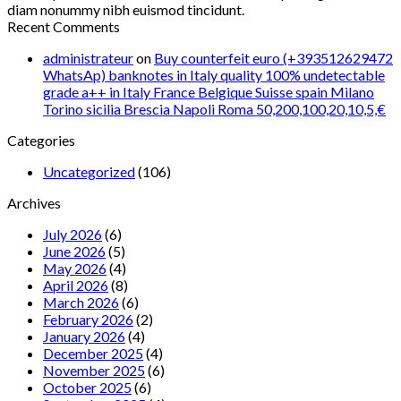
diam nonummy nibh euismod tincidunt.
Recent Comments
administrateur
on
Buy counterfeit euro (+393512629472
WhatsAp) banknotes in Italy quality 100% undetectable
grade a++ in Italy France Belgique Suisse spain Milano
Torino sicilia Brescia Napoli Roma 50,200,100,20,10,5,€
Categories
Uncategorized
(106)
Archives
July 2026
(6)
June 2026
(5)
May 2026
(4)
April 2026
(8)
March 2026
(6)
February 2026
(2)
January 2026
(4)
December 2025
(4)
November 2025
(6)
October 2025
(6)