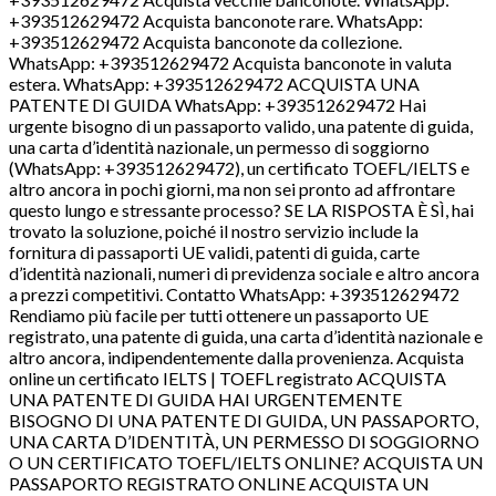
+393512629472 Acquista banconote rare. WhatsApp:
+393512629472 Acquista banconote da collezione.
WhatsApp: +393512629472 Acquista banconote in valuta
estera. WhatsApp: +393512629472 ACQUISTA UNA
PATENTE DI GUIDA WhatsApp: +393512629472 Hai
urgente bisogno di un passaporto valido, una patente di guida,
una carta d’identità nazionale, un permesso di soggiorno
(WhatsApp: +393512629472), un certificato TOEFL/IELTS e
altro ancora in pochi giorni, ma non sei pronto ad affrontare
questo lungo e stressante processo? SE LA RISPOSTA È SÌ, hai
trovato la soluzione, poiché il nostro servizio include la
fornitura di passaporti UE validi, patenti di guida, carte
d’identità nazionali, numeri di previdenza sociale e altro ancora
a prezzi competitivi. Contatto WhatsApp: +393512629472
Rendiamo più facile per tutti ottenere un passaporto UE
registrato, una patente di guida, una carta d’identità nazionale e
altro ancora, indipendentemente dalla provenienza. Acquista
online un certificato IELTS | TOEFL registrato ACQUISTA
UNA PATENTE DI GUIDA HAI URGENTEMENTE
BISOGNO DI UNA PATENTE DI GUIDA, UN PASSAPORTO,
UNA CARTA D’IDENTITÀ, UN PERMESSO DI SOGGIORNO
O UN CERTIFICATO TOEFL/IELTS ONLINE? ACQUISTA UN
PASSAPORTO REGISTRATO ONLINE ACQUISTA UN