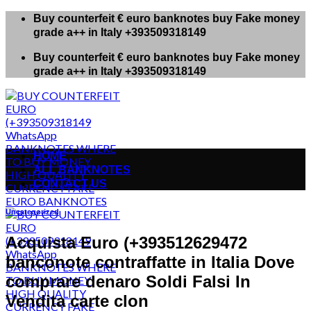
Skip
Buy counterfeit € euro banknotes buy Fake money
to
grade a++ in Italy +393509318149
content
Buy counterfeit € euro banknotes buy Fake money
grade a++ in Italy +393509318149
HOME
ALL BANKNOTES
CONTACT US
Uncategorized
Acquista Euro (+393512629472
banconote contraffatte in Italia Dove
comprare denaro Soldi Falsi In
Vendita carte clon