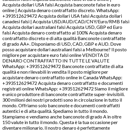
Acquista dollari USA falsi Acquista banconote false in euro
online | Acquista denaro contraffatto discreto. WhatsApp:
+393512629472 Acquista dollari USA falsi Acquista dollari
canadesi falsi | Acquista USD/AUD/CAD/CNY/Euro/RMB falsi
Acquista dollari australiani falsi Acquista USD, GBP ed Euro
falsi Acquista denaro contraffatto al 100% Acquista denaro
contraffatto discreto e di alta qualità Banconote contraffatte
di grado AA+. Disponiamo di USD, CAD, GBP e AUD. Dove
posso acquistare dollari australiani falsi a Melbourne? Il posto
migliore per acquistare euro falsi online VENDITA DI
DENARO CONTRAFFATTO IN TUTTE LE VALUTE
WhatsApp: +393512629472 Banconote contraffatte di alta
qualità e non rilevabili in vendita Il posto migliore per
acquistare denaro contraffatto online in Canada WhatsApp:
+393512629472 Acquista denaro contraffatto e documenti
registrati online WhatsApp: +393512629472 Siamo il migliore
e unico produttore di banconote contraffatte super-invisibili.
300 milioni dei nostri prodotti sono in circolazione in tutto il
mondo. Offriamo solo banconote e documenti contraffatti
autentici e di alta qualità. Spediamo in tutto il mondo.
Stampiamo e vendiamo anche banconote di grado A in oltre
150 valute in tutto il mondo. Questa è la tua occasione per
diventare milionario. Il nostro denaro è perfettamente