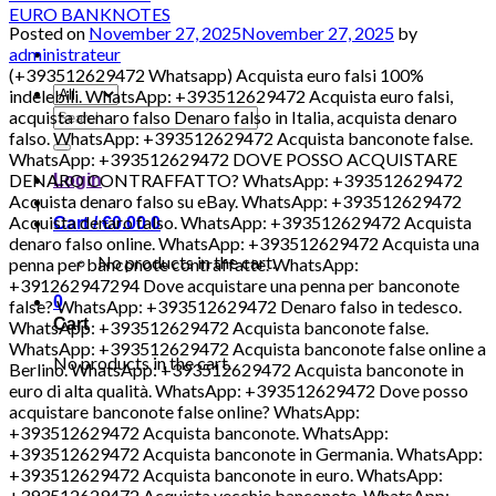
Posted on
November 27, 2025
November 27, 2025
by
administrateur
(+393512629472 Whatsapp) Acquista euro falsi 100%
indelebili. WhatsApp: +393512629472 Acquista euro falsi,
Search
acquista denaro falso Denaro falso in Italia, acquista denaro
for:
falso. WhatsApp: +393512629472 Acquista banconote false.
WhatsApp: +393512629472 DOVE POSSO ACQUISTARE
DENARO CONTRAFFATTO? WhatsApp: +393512629472
Login
Acquista denaro falso su eBay. WhatsApp: +393512629472
Acquista denaro falso. WhatsApp: +393512629472 Acquista
Cart /
€
0.00
0
denaro falso online. WhatsApp: +393512629472 Acquista una
No products in the cart.
penna per banconote contraffatte. WhatsApp:
+391262947294 Dove acquistare una penna per banconote
0
false? WhatsApp: +393512629472 Denaro falso in tedesco.
Cart
WhatsApp: +393512629472 Acquista banconote false.
WhatsApp: +393512629472 Acquista banconote false online a
No products in the cart.
Berlino. WhatsApp: +393512629472 Acquista banconote in
euro di alta qualità. WhatsApp: +393512629472 Dove posso
acquistare banconote false online? WhatsApp:
+393512629472 Acquista banconote. WhatsApp:
+393512629472 Acquista banconote in Germania. WhatsApp:
+393512629472 Acquista banconote in euro. WhatsApp:
+393512629472 Acquista vecchie banconote. WhatsApp: